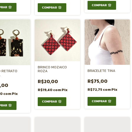
BRINCO MOZAICO
BRACELETE TINA
ROZA
O RETRATO
L
R$75,00
R$20,00
,00
R$72,75
com
Pix
R$19,40
com
Pix
40
com
Pix