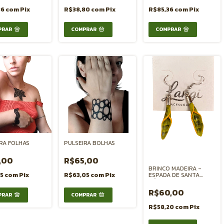
36
com
Pix
R$38,80
com
Pix
R$85,36
com
Pix
RA FOLHAS
PULSEIRA BOLHAS
,00
R$65,00
BRINCO MADEIRA -
35
com
Pix
R$63,05
com
Pix
ESPADA DE SANTA
BÁRBARA
R$60,00
R$58,20
com
Pix