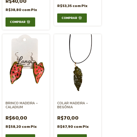
R$40,00
R$53,35
com
Pix
R$38,80
com
Pix
BRINCO MADEIRA -
COLAR MADEIRA -
CALADIUM
BEGÔNIA
R$60,00
R$70,00
R$58,20
com
Pix
R$67,90
com
Pix