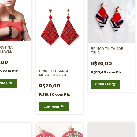
RA FINA
BRINCO TINTA SOB
NTÁVEL
TELA
,00
R$20,00
35
com
Pix
BRINCO LOSANGO
R$19,40
com
Pix
MOZAICO ROZA
R$20,00
R$19,40
com
Pix