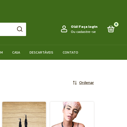
0
Olá!
Faça login
Ou cadastre-se
IM
CASA
DESCARTÁVEIS
CONTATO
Ordenar