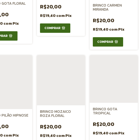
 GOTA FLORAL
BRINCO CARMEN
R$20,00
MIRANDA
,00
R$19,40
com
Pix
R$20,00
40
com
Pix
R$19,40
com
Pix
BRINCO GOTA
BRINCO MOZAICO
TROPICAL
 PILÃO HIPNOSE
ROZA FLORAL
R$20,00
,00
R$20,00
R$19,40
com
Pix
40
com
Pix
R$19,40
com
Pix