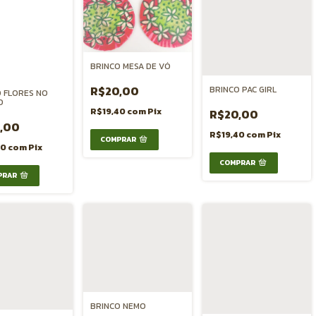
BRINCO MESA DE VÓ
R$20,00
BRINCO PAC GIRL
 FLORES NO
O
R$19,40
com
Pix
R$20,00
,00
R$19,40
com
Pix
40
com
Pix
BRINCO NEMO