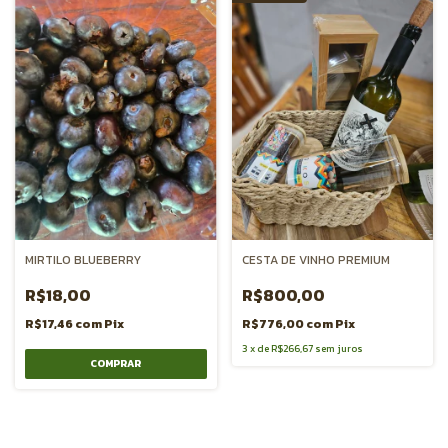
MIRTILO BLUEBERRY
CESTA DE VINHO PREMIUM
R$18,00
R$800,00
R$17,46
com
Pix
R$776,00
com
Pix
3
x
de
R$266,67
sem juros