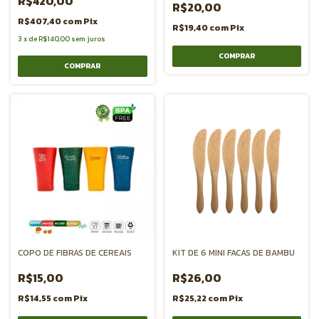
R$420,00
R$20,00
R$407,40
com
Pix
R$19,40
com
Pix
3
x
de
R$140,00
sem juros
COMPRAR
COPO DE FIBRAS DE CEREAIS
KIT DE 6 MINI FACAS DE BAMBU
R$15,00
R$26,00
R$14,55
com
Pix
R$25,22
com
Pix