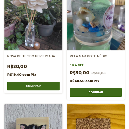
ROSA DE TECIDO PERFUMADA
VELA MAR POTE MÉDIO
-
17
%
OFF
R$20,00
R$50,00
R$60,00
R$19,40
com
Pix
R$48,50
com
Pix