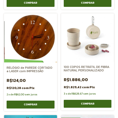
COMPRAR
100 COPOS RETRÁTIL DE FIBRA
RELÓGIO de PAREDE CORTADO
NATURAL PERSONALIZADO
a LASER com IMPRESSÃO
R$1.886,00
R$124,00
R$1.829,42
com
Pix
R$120,28
com
Pix
3
x
de
R$628,67
sem juros
2
x
de
R$62,00
sem juros
COMPRAR
COMPRAR