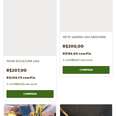
ARTE SANDRA UGA GRAVURAS
R$200,00
R$194,00
com
Pix
3
x
de
R$66,67
sem juros
PEIXE ESCULTURA UGA
R$207,00
R$200,79
com
Pix
3
x
de
R$69,00
sem juros