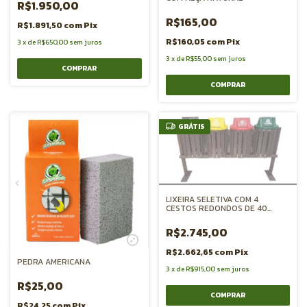
R$1.950,00
R$165,00
R$1.891,50
com
Pix
R$160,05
com
Pix
3
x
de
R$650,00
sem juros
3
x
de
R$55,00
sem juros
GRÁTIS
LIXEIRA SELETIVA COM 4
CESTOS REDONDOS DE 40
LITROS CADA
R$2.745,00
R$2.662,65
com
Pix
PEDRA AMERICANA
3
x
de
R$915,00
sem juros
R$25,00
R$24,25
com
Pix