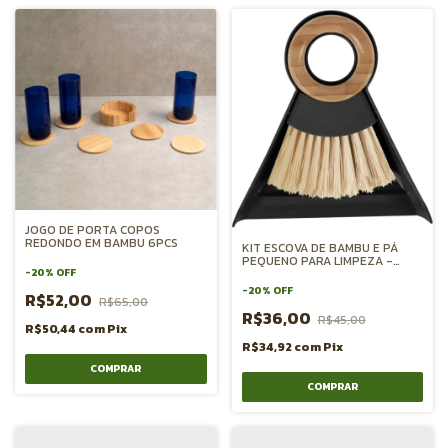
JOGO DE PORTA COPOS
REDONDO EM BAMBU 6PCS
KIT ESCOVA DE BAMBU E PÁ
PEQUENO PARA LIMPEZA -
PRETO
-
20
%
OFF
-
20
%
OFF
R$52,00
R$65,00
R$36,00
R$45,00
R$50,44
com
Pix
R$34,92
com
Pix