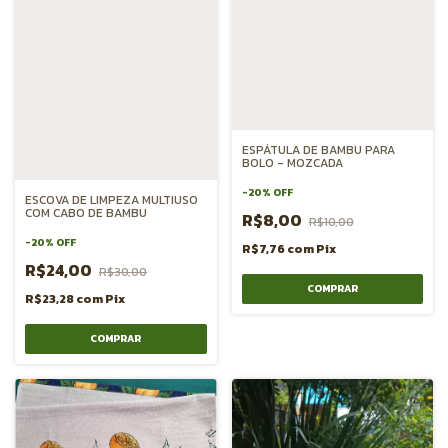
ESPÁTULA DE BAMBU PARA
BOLO - MOZCADA
-
20
%
OFF
ESCOVA DE LIMPEZA MULTIUSO
COM CABO DE BAMBU
R$8,00
R$10,00
-
20
%
OFF
R$7,76
com
Pix
R$24,00
R$30,00
R$23,28
com
Pix
COMPRAR