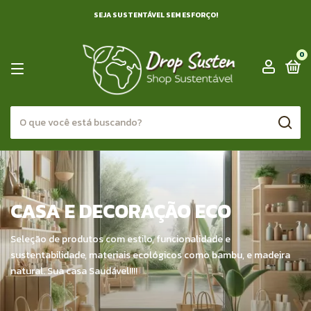
SEJA SUSTENTÁVEL SEM ESFORÇO!
0
CASA E DECORAÇÃO ECO
Seleção de produtos com estilo, funcionalidade e
sustentabilidade, materiais ecológicos como bambu, e madeira
natural. Sua casa Saudável!!!!