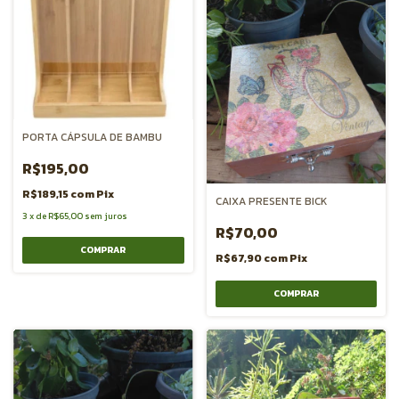
PORTA CÁPSULA DE BAMBU
R$195,00
R$189,15
com
Pix
CAIXA PRESENTE BICK
3
x
de
R$65,00
sem juros
R$70,00
R$67,90
com
Pix