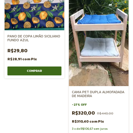
PANO DE COPA LIMÃO SICILIANO
FUNDO AZUL
R$29,80
R$28,91
com
Pix
CAMA PET DUPLA ALMOFADADA
DE MADEIRA
-
27
%
OFF
R$320,00
R$440,00
R$310,40
com
Pix
3
x
de
R$106,67
sem juros