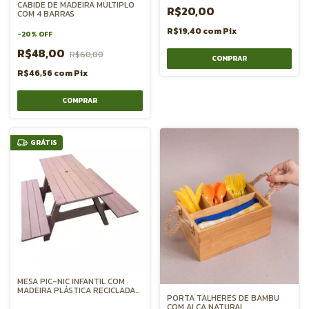
CABIDE DE MADEIRA MÚLTIPLO
R$20,00
COM 4 BARRAS
R$19,40
com
Pix
-
20
%
OFF
R$48,00
R$60,00
R$46,56
com
Pix
GRÁTIS
MESA PIC-NIC INFANTIL COM
MADEIRA PLÁSTICA RECICLADA
PORTA TALHERES DE BAMBU
150cm
COM ALÇA NATURAL