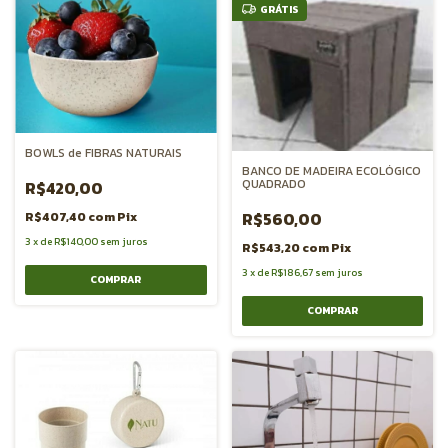
GRÁTIS
BOWLS de FIBRAS NATURAIS
BANCO DE MADEIRA ECOLÓGICO
QUADRADO
R$420,00
R$560,00
R$407,40
com
Pix
3
x
de
R$140,00
sem juros
R$543,20
com
Pix
3
x
de
R$186,67
sem juros
COMPRAR