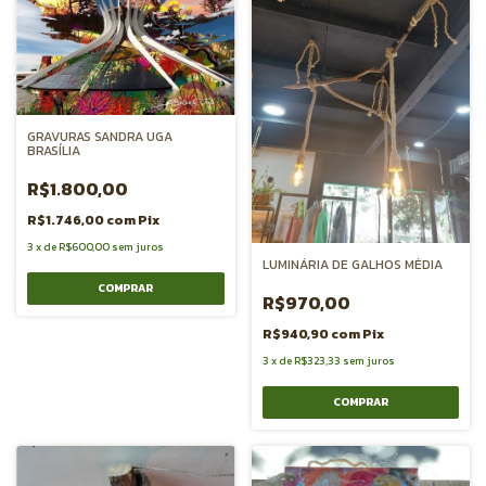
GRAVURAS SANDRA UGA
BRASÍLIA
R$1.800,00
R$1.746,00
com
Pix
3
x
de
R$600,00
sem juros
LUMINÁRIA DE GALHOS MÉDIA
R$970,00
R$940,90
com
Pix
3
x
de
R$323,33
sem juros