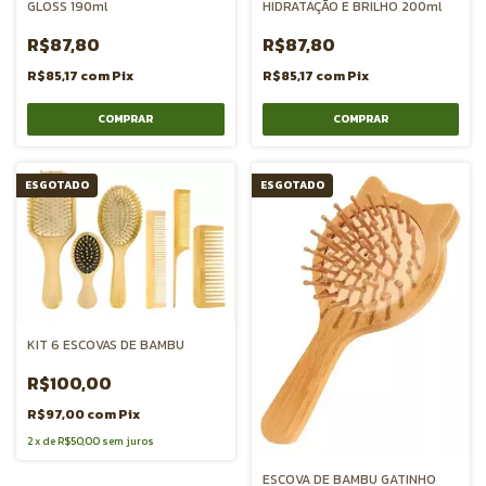
GLOSS 190ml
HIDRATAÇÃO E BRILHO 200ml
R$87,80
R$87,80
R$85,17
com
Pix
R$85,17
com
Pix
ESGOTADO
ESGOTADO
KIT 6 ESCOVAS DE BAMBU
R$100,00
R$97,00
com
Pix
2
x
de
R$50,00
sem juros
ESCOVA DE BAMBU GATINHO