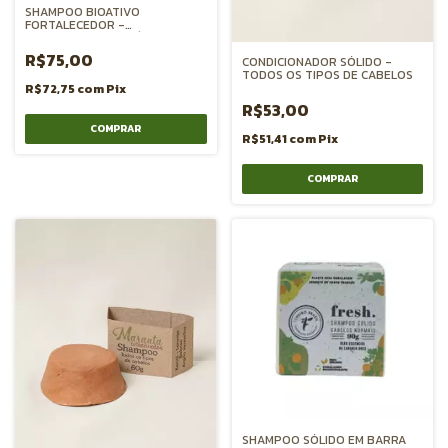
SHAMPOO BIOATIVO
FORTALECEDOR -
REVITALIZANTE E TÔNICO
CAPILAR
R$75,00
CONDICIONADOR SÓLIDO -
TODOS OS TIPOS DE CABELOS
R$72,75
com
Pix
R$53,00
R$51,41
com
Pix
SHAMPOO SÓLIDO EM BARRA