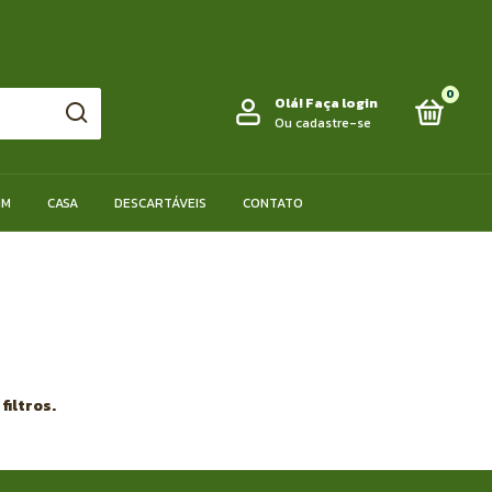
0
Olá!
Faça login
Ou cadastre-se
IM
CASA
DESCARTÁVEIS
CONTATO
iltros.