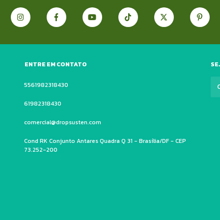
ENTRE EM CONTATO
SE
5561982318430
61982318430
comercial@dropsusten.com
Cond RK Conjunto Antares Quadra Q 31 - Brasília/DF - CEP
73.252-200