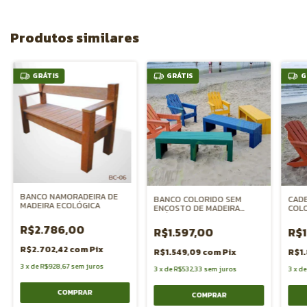
Produtos similares
GRÁTIS
GRÁTIS
G
BANCO NAMORADEIRA DE
BANCO COLORIDO SEM
CADE
MADEIRA ECOLÓGICA
ENCOSTO DE MADEIRA
COL
PLÁSTICA
LINH
R$2.786,00
R$1.597,00
R$1
R$2.702,42
com
Pix
R$1.549,09
com
Pix
R$1
3
x
de
R$928,67
sem juros
3
x
de
R$532,33
sem juros
3
x
d
COMPRAR