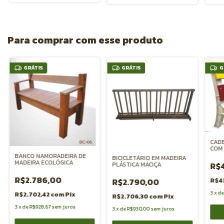
Para comprar com esse produto
GRÁTIS
GRÁTIS
G
CADE
COM
ECO
BANCO NAMORADEIRA DE
BICICLETÁRIO EM MADEIRA
MADEIRA ECOLÓGICA
PLÁSTICA MACIÇA
R$
R$2.786,00
R$2.790,00
R$4
3
x
d
R$2.702,42
com
Pix
R$2.706,30
com
Pix
3
x
de
R$928,67
sem juros
3
x
de
R$930,00
sem juros