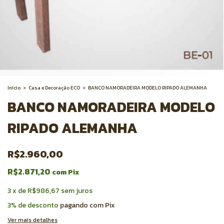
Início
>
Casa e Decoração ECO
>
BANCO NAMORADEIRA MODELO RIPADO ALEMANHA
BANCO NAMORADEIRA MODELO
RIPADO ALEMANHA
R$2.960,00
R$2.871,20
com
Pix
3
x
de
R$986,67
sem juros
3% de desconto
pagando com Pix
Ver mais detalhes