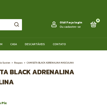
0
Olá!
Faça login
Ou cadastre-se
IM
CASA
DESCARTÁVEIS
CONTATO
lo Susten
>
Roupas
>
CAMISETA BLACK ADRENALINA MASCULINA
ETA BLACK ADRENALINA
LINA
m
Pix