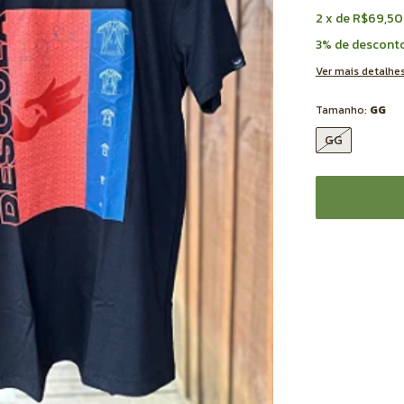
2
x
de
R$69,50
3% de descont
Ver mais detalhe
Tamanho:
GG
GG