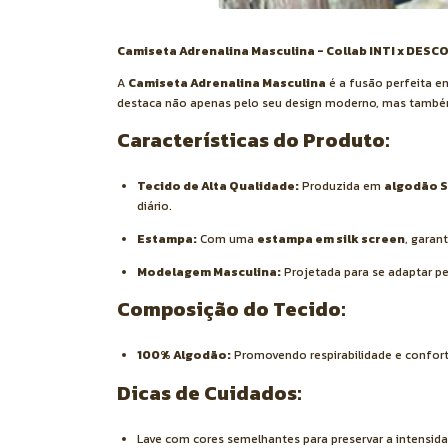
Camiseta Adrenalina Masculina - Collab INTI x DESC
A
Camiseta Adrenalina Masculina
é a fusão perfeita en
destaca não apenas pelo seu design moderno, mas tamb
Características do Produto:
Tecido de Alta Qualidade:
Produzida em
algodão S
diário.
Estampa:
Com uma
estampa em silk screen
, garan
Modelagem Masculina:
Projetada para se adaptar pe
Composição do Tecido:
100% Algodão:
Promovendo respirabilidade e conforto
Dicas de Cuidados:
Lave com cores semelhantes para preservar a intensida