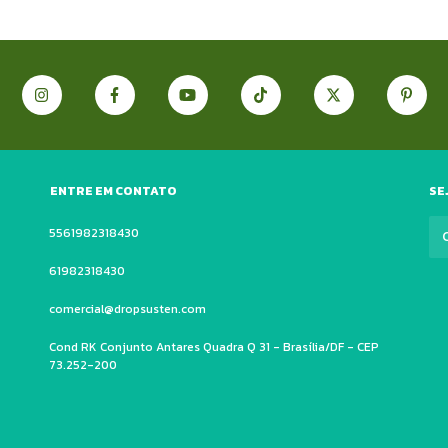
ENTRE EM CONTATO
SE
5561982318430
61982318430
comercial@dropsusten.com
Cond RK Conjunto Antares Quadra Q 31 - Brasília/DF - CEP
73.252-200