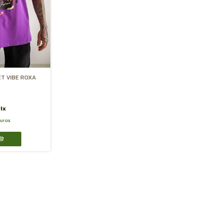
ET VIBE ROXA
ix
juros