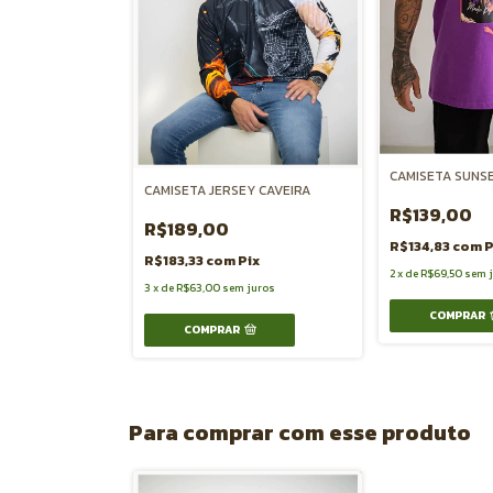
CAMISETA SUNS
CAMISETA JERSEY CAVEIRA
R$139,00
R$189,00
R$134,83
com
P
R$183,33
com
Pix
2
x
de
R$69,50
sem 
3
x
de
R$63,00
sem juros
COMPRAR
COMPRAR
Para comprar com esse produto