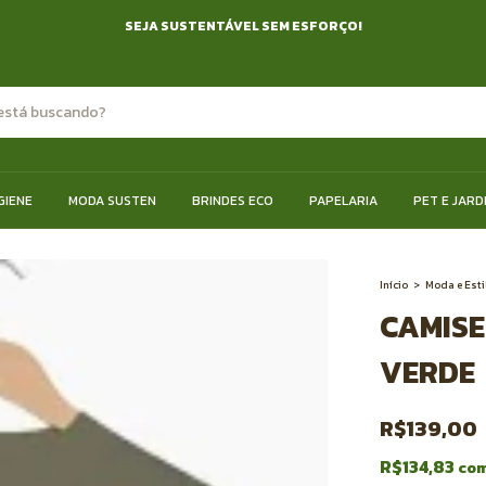
SEJA SUSTENTÁVEL SEM ESFORÇO!
GIENE
MODA SUSTEN
BRINDES ECO
PAPELARIA
PET E JARD
Início
>
Moda e Esti
CAMISE
VERDE
R$139,00
R$134,83
co