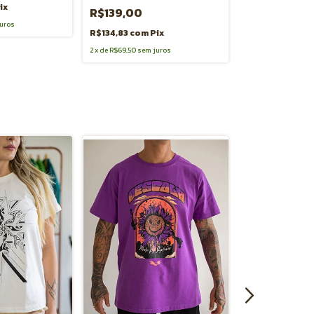
ix
R$134,83
com
P
R$139,00
uros
2
x
de
R$69,50
sem j
R$134,83
com
Pix
2
x
de
R$69,50
sem juros