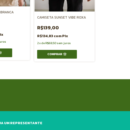
 BRANCA
CAMISETA SUNSET VIBE ROXA
CAMISETA JERSE
R$139,00
R$189,00
ix
R$134,83
com
Pix
uros
R$183,33
com
P
2
x
de
R$69,50
sem juros
3
x
de
R$63,00
sem 
COMPRAR
COMPRAR
JA UM REPRESENTANTE