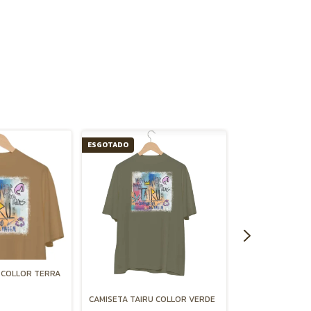
ESGOTADO
ESGOTADO
CAMISETA TAIRÚ
 COLLOR TERRA
VIDA PRETO
R$139,00
CAMISETA TAIRU COLLOR VERDE