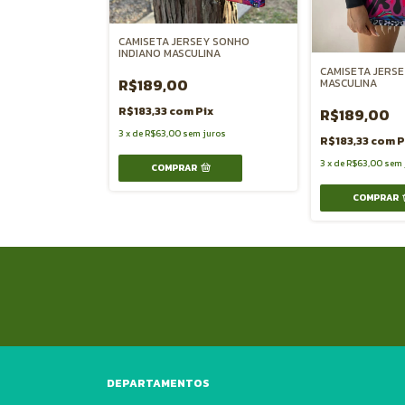
K ADRENALINA
CAMISETA JERSEY SONHO
INDIANO MASCULINA
CAMISETA JERSE
R$189,00
MASCULINA
Pix
R$183,33
com
Pix
R$189,00
juros
3
x
de
R$63,00
sem juros
R$183,33
com
P
3
x
de
R$63,00
sem 
COMPRAR
COMPRAR
DEPARTAMENTOS