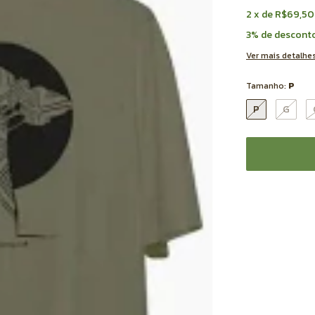
2
x
de
R$69,50
3% de descont
Ver mais detalhe
Tamanho:
P
P
G