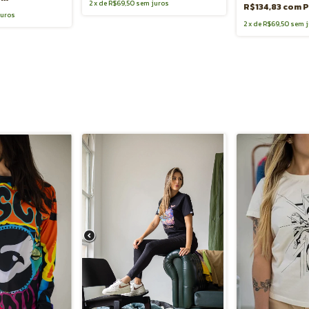
2
x
de
R$69,50
sem juros
R$134,83
com
P
juros
2
x
de
R$69,50
sem j