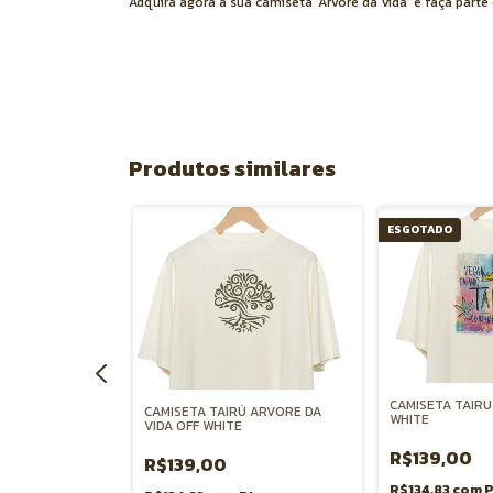
Adquira agora a sua camiseta 'Árvore da Vida' e faça part
Produtos similares
ESGOTADO
Ú BAOBA OFF
CAMISETA TAIRU
CAMISETA TAIRÚ ARVORE DA
WHITE
VIDA OFF WHITE
R$139,00
R$139,00
Pix
R$134,83
com
P