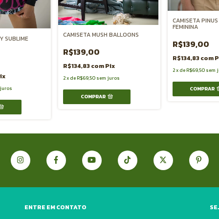
CAMISETA PINUS
FEMININA
CAMISETA MUSH BALLOONS
Y SUBLIME
R$139,00
R$139,00
R$134,83
com
P
R$134,83
com
Pix
2
x
de
R$69,50
sem j
ix
2
x
de
R$69,50
sem juros
juros
COMPRAR
COMPRAR
ENTRE EM CONTATO
SE