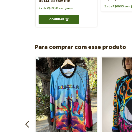
R$134,83
com
Pix
juros
2
x
de
R$69,50
sem 
2
x
de
R$69,50
sem juros
COMPRAR
Para comprar com esse produto