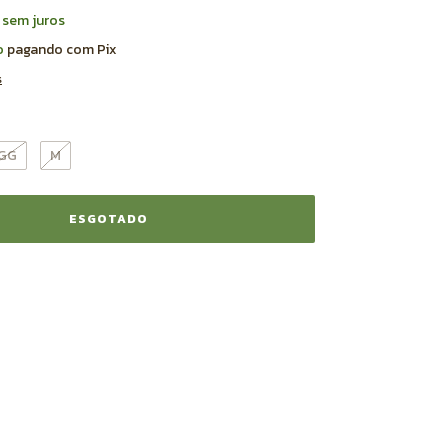
sem juros
o
pagando com Pix
s
GG
M