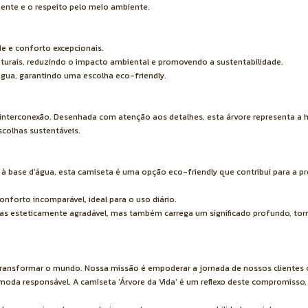
ente e o respeito pelo meio ambiente.
e e conforto excepcionais.
aturais, reduzindo o impacto ambiental e promovendo a sustentabilidade.
água, garantindo uma escolha eco-friendly.
e interconexão. Desenhada com atenção aos detalhes, esta árvore representa a 
colhas sustentáveis.
 à base d'água, esta camiseta é uma opção eco-friendly que contribui para a 
forto incomparável, ideal para o uso diário.
apenas esteticamente agradável, mas também carrega um significado profundo, to
 transformar o mundo. Nossa missão é empoderar a jornada de nossos clientes
oda responsável. A camiseta 'Árvore da Vida' é um reflexo deste compromisso,