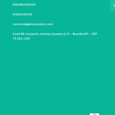
5561982318430
61982318430
comercial@dropsusten.com
Cond RK Conjunto Antares Quadra Q 31 - Brasília/DF - CEP
73.252-200