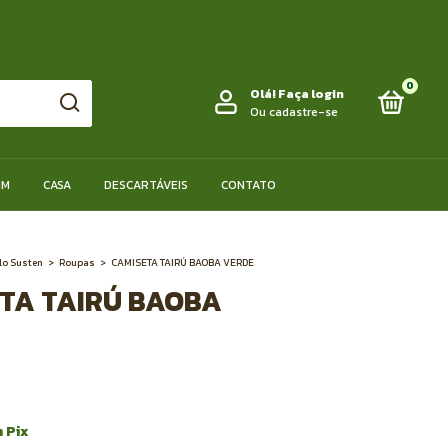
0
Olá!
Faça login
Ou cadastre-se
IM
CASA
DESCARTÁVEIS
CONTATO
lo Susten
>
Roupas
>
CAMISETA TAIRÚ BAOBA VERDE
TA TAIRÚ BAOBA
m
Pix