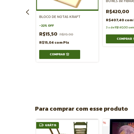
BOWLS de FIBRA
 NATURAL
R$420,00
93,70
BLOCO DE NOTAS KRAFT
R$407,40
com
ix
-
22
%
OFF
3
x
de
R$140,00
sem
R$15,50
R$19,90
COMPRAR
R$15,04
com
Pix
Para comprar com esse produto
GRÁTIS