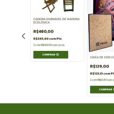
CADEIRA DOBRÁVEL DE MADEIRA
ECOLÓGICA
R$480,00
 SPADE OFF
R$465,60
com
Pix
3
x
de
R$160,00
sem juros
Pix
CAIXA DE SOM 
juros
R$129,00
R$125,13
com
P
2
x
de
R$64,50
sem 