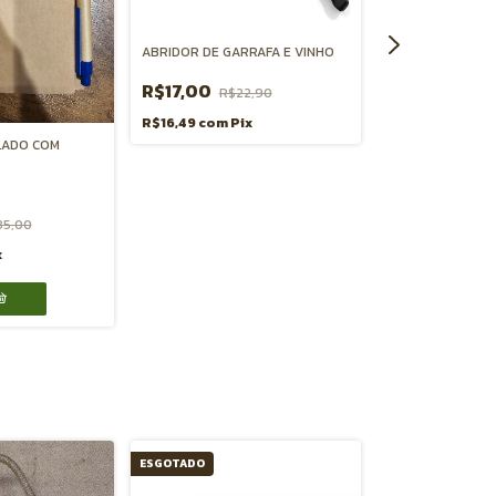
BANDEJA REDON
30CM DE FIBRA 
ABRIDOR DE GARRAFA E VINHO
R$59,80
R$9
R$17,00
R$22,90
R$58,01
com
Pi
R$16,49
com
Pix
LADO COM
35,00
x
ESGOTADO
ESGOTADO