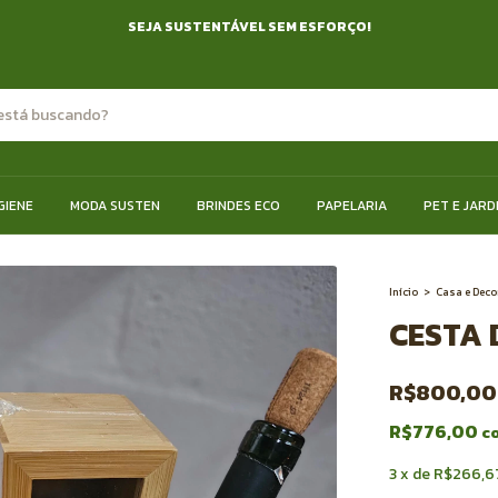
SEJA SUSTENTÁVEL SEM ESFORÇO!
GIENE
MODA SUSTEN
BRINDES ECO
PAPELARIA
PET E JARD
Início
>
Casa e Dec
CESTA 
R$800,00
R$776,00
c
3
x
de
R$266,6