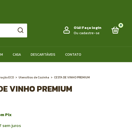
0
Olá!
Faça login
Ou cadastre-se
IM
CASA
DESCARTÁVEIS
CONTATO
oração ECO
>
Utensílios de Cozinha
>
CESTA DE VINHO PREMIUM
DE VINHO PREMIUM
om
Pix
7
sem juros