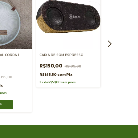
AL CORDA 1
CAIXA DE SOM ESPRESSO
CAIXA DECORATI
NICHOS
R$150,00
R$199,00
R$96,00
R$
R$145,50
com
Pix
195,00
R$93,12
com
Pix
3
x
de
R$50,00
sem juros
ix
juros