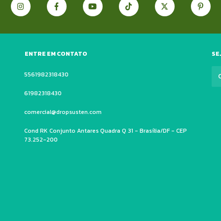
ENTRE EM CONTATO
SE
5561982318430
61982318430
comercial@dropsusten.com
Cond RK Conjunto Antares Quadra Q 31 - Brasília/DF - CEP
73.252-200