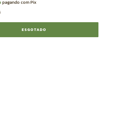
o
pagando com Pix
s