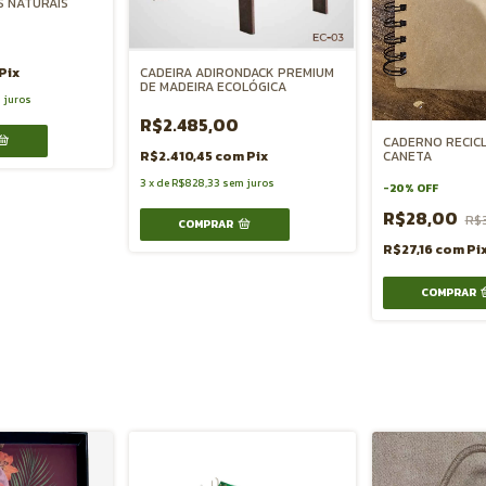
S NATURAIS
CADEIRA ADIRONDACK PREMIUM
Pix
DE MADEIRA ECOLÓGICA
 juros
R$2.485,00
CADERNO RECIC
R$2.410,45
com
Pix
CANETA
3
x
de
R$828,33
sem juros
-
20
%
OFF
R$28,00
R$
R$27,16
com
Pi
COMPRAR