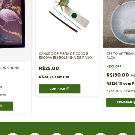
CANUDO DE FIBRA DE COCO E
CESTO ARTESAN
ESCOVA EM BOLSINHA DE PANO
ALÇA
-
33
%
OFF
R$25,00
CORK SOUND
R$130,00
R$
R$24,25
com
Pix
R$126,10
com
P
ix
2
x
de
R$65,00
sem 
juros