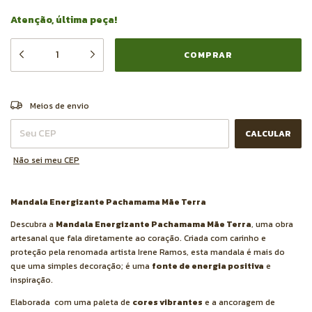
Atenção, última peça!
ALTERAR CEP
Entregas para o CEP:
Meios de envio
CALCULAR
Não sei meu CEP
Mandala Energizante Pachamama Mãe Terra
Descubra a
Mandala Energizante Pachamama Mãe Terra
, uma obra
artesanal que fala diretamente ao coração. Criada com carinho e
proteção pela renomada artista Irene Ramos, esta mandala é mais do
que uma simples decoração; é uma
fonte de energia positiva
e
inspiração.
Elaborada com uma paleta de
cores vibrantes
e a ancoragem de