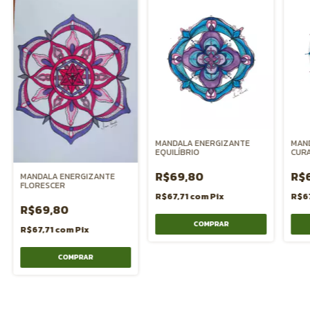
MANDALA ENERGIZANTE
MAN
EQUILÍBRIO
CUR
R$69,80
R$
MANDALA ENERGIZANTE
FLORESCER
R$67,71
com
Pix
R$6
R$69,80
R$67,71
com
Pix