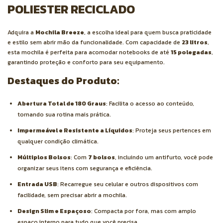
POLIESTER RECICLADO
Adquira a
Mochila Breeze
, a escolha ideal para quem busca praticidade
e estilo sem abrir mão da funcionalidade. Com capacidade de
23 litros
,
esta mochila é perfeita para acomodar notebooks de até
15 polegadas
,
garantindo proteção e conforto para seu equipamento.
Destaques do Produto:
Abertura Total de 180 Graus
: Facilita o acesso ao conteúdo,
tornando sua rotina mais prática.
Impermeável e Resistente a Líquidos
: Proteja seus pertences em
qualquer condição climática.
Múltiplos Bolsos
: Com
7 bolsos
, incluindo um antifurto, você pode
organizar seus itens com segurança e eficiência.
Entrada USB
: Recarregue seu celular e outros dispositivos com
facilidade, sem precisar abrir a mochila.
Design Slim e Espaçoso
: Compacta por fora, mas com amplo
espaço interno para tudo que você precisa.