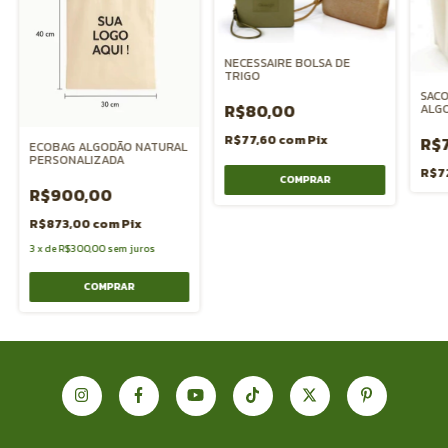
NECESSAIRE BOLSA DE
TRIGO
SACO
R$80,00
ALG
R$77,60
com
Pix
R$
ECOBAG ALGODÃO NATURAL
PERSONALIZADA
R$7
R$900,00
R$873,00
com
Pix
3
x
de
R$300,00
sem juros
COMPRAR