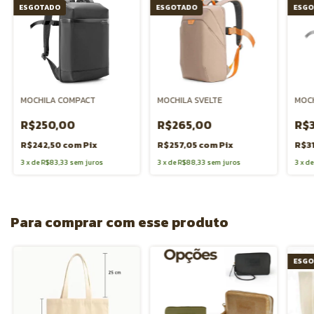
ESGOTADO
ESGOTADO
ESGO
MOCHILA COMPACT
MOCH
MOCHILA SVELTE
R$250,00
R$
R$265,00
R$242,50
com
Pix
R$3
R$257,05
com
Pix
3
x
de
R$83,33
sem juros
3
x
d
3
x
de
R$88,33
sem juros
Para comprar com esse produto
ESGO