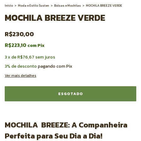
Início
>
Moda e Estilo Susten
>
Bolsas e Mochilas
>
MOCHILA BREEZE VERDE
MOCHILA BREEZE VERDE
R$230,00
R$223,10
com
Pix
3
x
de
R$76,67
sem juros
3% de desconto
pagando com Pix
Ver mais detalhes
MOCHILA BREEZE: A Companheira
Perfeita para Seu Dia a Dia!