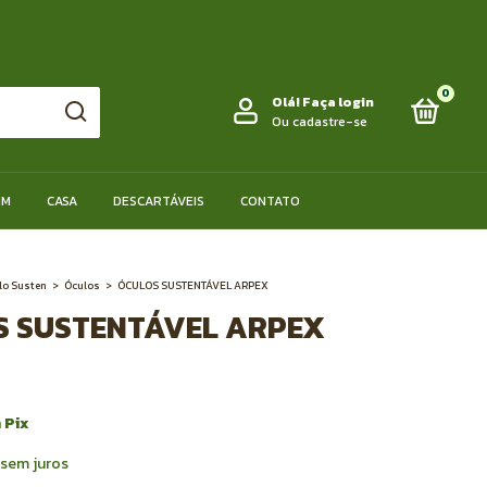
0
Olá!
Faça login
Ou cadastre-se
IM
CASA
DESCARTÁVEIS
CONTATO
lo Susten
>
Óculos
>
ÓCULOS SUSTENTÁVEL ARPEX
S SUSTENTÁVEL ARPEX
m
Pix
sem juros