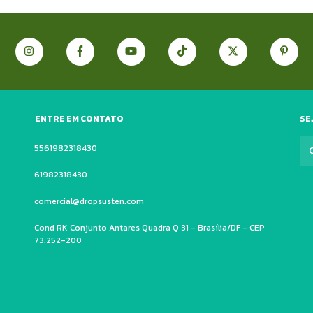
ENTRE EM CONTATO
SE
5561982318430
61982318430
comercial@dropsusten.com
Cond RK Conjunto Antares Quadra Q 31 - Brasília/DF - CEP
73.252-200