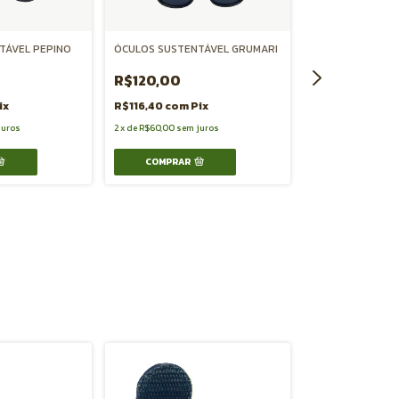
TÁVEL PEPINO
ÓCULOS SUSTENTÁVEL GRUMARI
R$120,00
ÓCULOS SUSTEN
ix
R$116,40
com
Pix
R$159,00
juros
2
x
de
R$60,00
sem juros
R$154,23
com
P
COMPRAR
3
x
de
R$53,00
sem j
COMPRAR