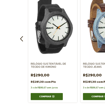
NTÁVEL MADEIRA
RELÓGIO SUSTENTÁVEL DE
RELÓGIO SUSTE
TECIDO DE KIMONO
TECIDO JEANS
R$290,00
R$290,00
Pix
R$281,30
com
Pix
R$281,30
com
P
 juros
3
x
de
R$96,67
sem juros
3
x
de
R$96,67
sem 
COMPRAR
COMPRAR