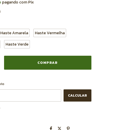
o
pagando com Pix
s
Haste Amarela
Haste Vermelha
Haste Verde
ALTERAR CEP
CEP:
vio
CALCULAR
P