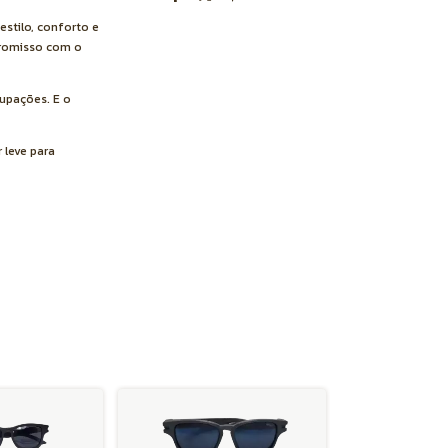
estilo, conforto e
promisso com o
upações. E o
 leve para