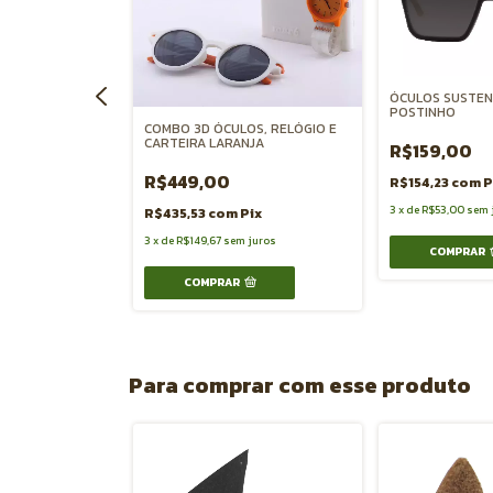
TÁVEL RESERVA
ÓCULOS SUSTEN
POSTINHO
COMBO 3D ÓCULOS, RELÓGIO E
CARTEIRA LARANJA
R$159,00
ix
R$449,00
R$154,23
com
P
juros
3
x
de
R$53,00
sem 
R$435,53
com
Pix
3
x
de
R$149,67
sem juros
COMPRAR
COMPRAR
Para comprar com esse produto