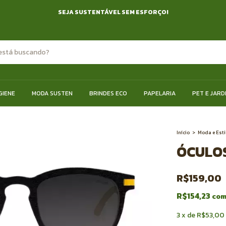
SEJA SUSTENTÁVEL SEM ESFORÇO!
GIENE
MODA SUSTEN
BRINDES ECO
PAPELARIA
PET E JARD
Início
>
Moda e Esti
ÓCULO
R$159,00
R$154,23
co
3
x
de
R$53,00