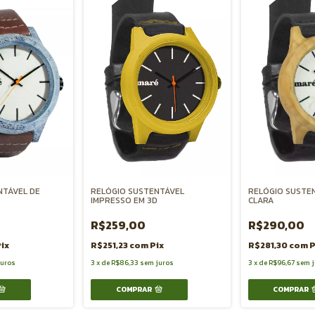
NTÁVEL DE
RELÓGIO SUSTENTÁVEL
RELÓGIO SUSTE
IMPRESSO EM 3D
CLARA
R$259,00
R$290,00
ix
R$251,23
com
Pix
R$281,30
com
P
juros
3
x
de
R$86,33
sem juros
3
x
de
R$96,67
sem j
COMPRAR
COMPRAR