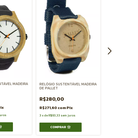
NTÁVEL MADEIRA
RELÓGIO SUSTENTÁVEL MADEIRA
RELÓGIO SUSTEN
DE PALLET
ESCURA
R$280,00
R$520,00
ix
R$271,60
com
Pix
R$504,40
com
uros
3
x
de
R$93,33
sem juros
3
x
de
R$173,33
sem 
COMPRAR
COMPRAR