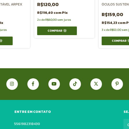
R$120,00
TÁVEL ARPEX
ÓCULOS SUSTEN
R$116,40
com
Pix
R$159,00
2
x
de
R$60,00
sem juros
ix
R$154,23
com
P
juros
3
x
de
R$53,00
sem 
COMPRAR
COMPRAR
ENTRE EM CONTATO
SE
5561982318430