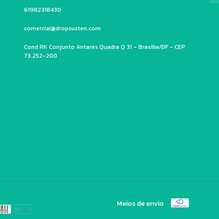
61982318430
comercial@dropsusten.com
Cond RK Conjunto Antares Quadra Q 31 - Brasília/DF - CEP
73.252-200
Meios de envio