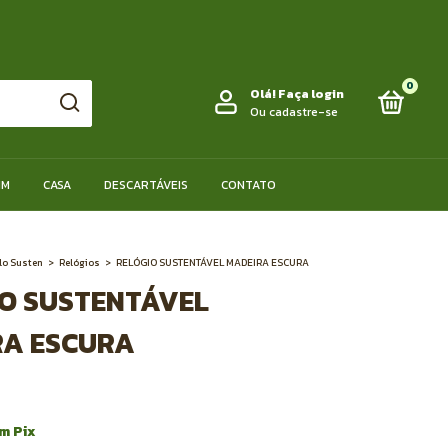
0
Olá!
Faça login
Ou cadastre-se
IM
CASA
DESCARTÁVEIS
CONTATO
lo Susten
>
Relógios
>
RELÓGIO SUSTENTÁVEL MADEIRA ESCURA
O SUSTENTÁVEL
RA ESCURA
om
Pix