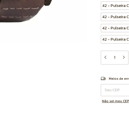
42 - Pulseira 
42 - Pulseira
42 - Pulseira
42 - Pulseira
Entregas para o 
Meios de en
Não sei meu CE