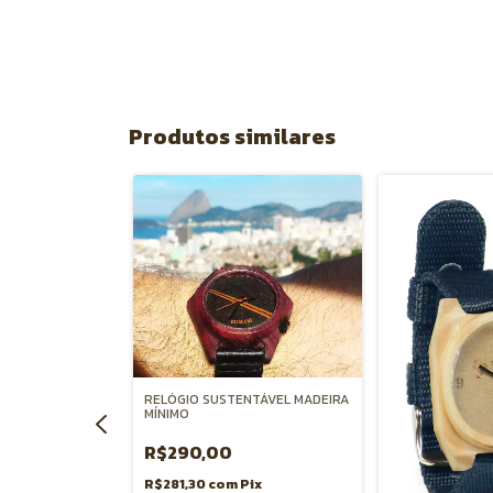
Produtos similares
OS, RELÓGIO E
NJA
RELÓGIO SUSTENTÁVEL MADEIRA
MÍNIMO
R$290,00
Pix
 juros
R$281,30
com
Pix