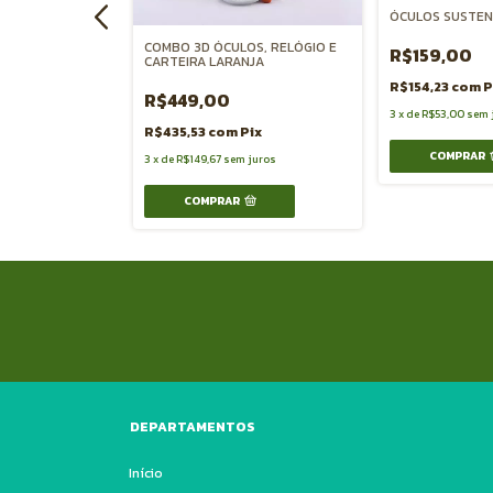
ÓCULOS SUSTEN
COMBO 3D ÓCULOS, RELÓGIO E
ix
R$159,00
CARTEIRA LARANJA
juros
R$154,23
com
P
R$449,00
3
x
de
R$53,00
sem 
R$435,53
com
Pix
COMPRAR
3
x
de
R$149,67
sem juros
COMPRAR
DEPARTAMENTOS
Início