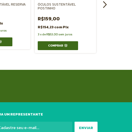
TÁVEL RESERVA
ÓCULOS SUSTENTÁVEL
R$120,00
POSTINHO
R$116,40
com
P
R$159,00
ix
2
x
de
R$60,00
sem j
R$154,23
com
Pix
juros
3
x
de
R$53,00
sem juros
COMPRAR
COMPRAR
JA UM REPRESENTANTE