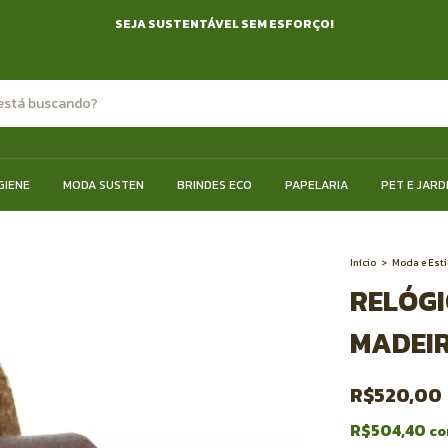
SEJA SUSTENTÁVEL SEM ESFORÇO!
GIENE
MODA SUSTEN
BRINDES ECO
PAPELARIA
PET E JARD
Início
>
Moda e Esti
RELÓGI
MADEI
R$520,00
R$504,40
c