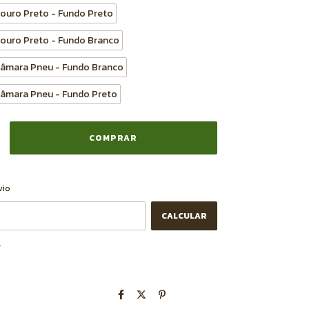
Couro Preto - Fundo Preto
 Couro Preto - Fundo Branco
 Câmara Pneu - Fundo Branco
 Câmara Pneu - Fundo Preto
ALTERAR CEP
CEP:
vio
CALCULAR
P