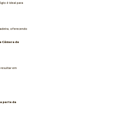
gio é ideal para
madeira, oferecendo
de Câmera de
 resultar em
a parte da