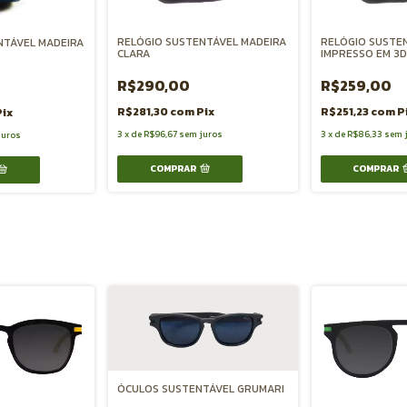
RELÓGIO SUSTENTÁVEL MADEIRA
RELÓGIO SUSTE
NTÁVEL MADEIRA
CLARA
IMPRESSO EM 3D
R$290,00
R$259,00
R$281,30
com
Pix
R$251,23
com
P
Pix
3
x
de
R$96,67
sem juros
3
x
de
R$86,33
sem 
juros
COMPRAR
COMPRAR
ÓCULOS SUSTENTÁVEL GRUMARI