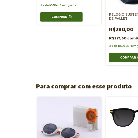
3
x
de
R$96,67
sem juros
RELÓGIO SUSTE
COMPRAR
DE PALLET
R$280,00
R$271,60
com
3
x
de
R$93,33
sem 
COMPRAR
Para comprar com esse produto
TÁVEL PEPINO