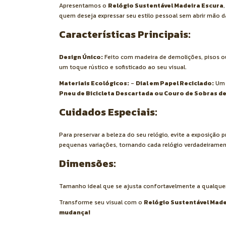
Apresentamos o
Relógio Sustentável Madeira Escura
quem deseja expressar seu estilo pessoal sem abrir mão d
Características Principais:
Design Único:
Feito com madeira de demolições, pisos ou
um toque rústico e sofisticado ao seu visual.
Materiais Ecológicos:
-
Dial em Papel Reciclado:
Um 
Pneu de Bicicleta Descartada ou Couro de Sobras d
Cuidados Especiais:
Para preservar a beleza do seu relógio, evite a exposição 
pequenas variações, tornando cada relógio verdadeiramen
Dimensões:
Tamanho ideal que se ajusta confortavelmente a qualquer p
Transforme seu visual com o
Relógio Sustentável Made
mudança!