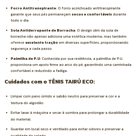
Forro Antitranspirante
: O forro acolchoado antitranspirante
garante que seus pés permaneçam
secos e confortáveis
durante
todo o dia.
Sola Antiderrapante de Borracha
: O design slim da sola de
borracha não apenas adiciona uma estética moderna, mas também
oferece
excelente tração
em diversas superfícies, proporcionando
segurança a cada passo.
Palmilha de P.U
: Conhecida por sua resiliência, a palmilha de P.U.
proporciona um apoio firme ao arco do pé, garantindo uma caminhada
confortável e reduzindo a fadiga.
Cuidados com o TÊNIS TAIRÚ ECO:
Limpar com pano úmido e sabão neutro para preservar a cor e a
textura do algodão.
Evitar lavar à máquina e secar à sombra para prolongar a durabilidade
do material.
Guardar em local seco e ventilado para evitar odores e preservar a
qualidade do solado.