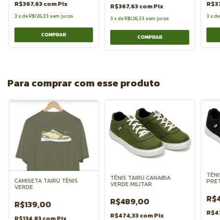
R$367,63
com
Pix
R$3
R$367,63
com
Pix
3
x
de
R$126,33
sem juros
3
x
d
3
x
de
R$126,33
sem juros
COMPRAR
COMPRAR
Para comprar com esse produto
TÊNI
TÊNIS TAIRÚ CANABIA
CAMISETA TAIRÚ TÊNIS
PRE
VERDE MILITAR
VERDE
R$
R$489,00
R$139,00
R$4
R$474,33
com
Pix
R$134,83
com
Pix