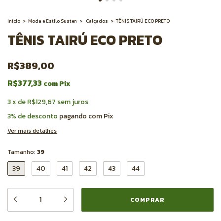
Início
>
Moda e Estilo Susten
>
Calçados
>
TÊNIS TAIRÚ ECO PRETO
TÊNIS TAIRÚ ECO PRETO
R$389,00
R$377,33
com
Pix
3
x
de
R$129,67
sem juros
3% de desconto
pagando com Pix
Ver mais detalhes
Tamanho:
39
39
40
41
42
43
44