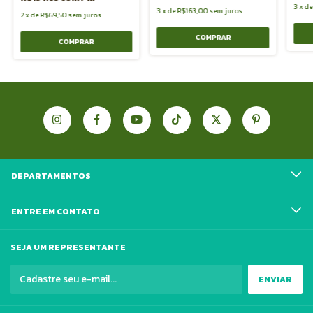
3
x
d
3
x
de
R$163,00
sem juros
2
x
de
R$69,50
sem juros
COMPRAR
COMPRAR
DEPARTAMENTOS
ENTRE EM CONTATO
SEJA UM REPRESENTANTE