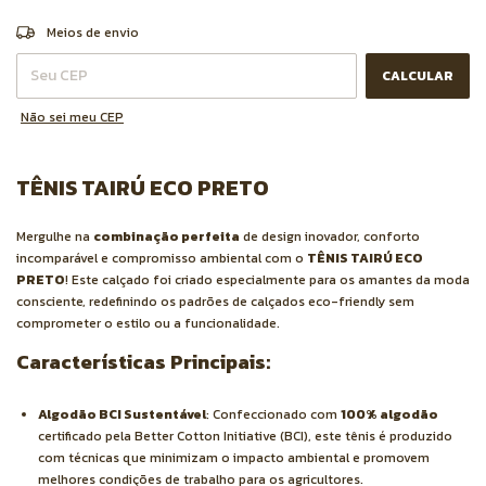
ALTERAR CEP
Entregas para o CEP:
Meios de envio
CALCULAR
Não sei meu CEP
TÊNIS TAIRÚ ECO PRETO
Mergulhe na
combinação perfeita
de design inovador, conforto
incomparável e compromisso ambiental com o
TÊNIS TAIRÚ ECO
PRETO
! Este calçado foi criado especialmente para os amantes da moda
consciente, redefinindo os padrões de calçados eco-friendly sem
comprometer o estilo ou a funcionalidade.
Características Principais:
Algodão BCI Sustentável
: Confeccionado com
100% algodão
certificado pela Better Cotton Initiative (BCI), este tênis é produzido
com técnicas que minimizam o impacto ambiental e promovem
melhores condições de trabalho para os agricultores.